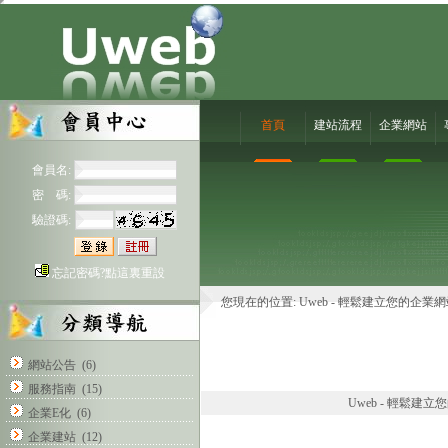
首頁
建站流程
企業網站
會員名:
密 碼:
驗證碼:
忘記密碼?點這裏重設
您現在的位置:
Uweb - 輕鬆建立您的企業
網站公告
(6)
服務指南
(15)
Uweb - 輕鬆建立您的企
企業E化
(6)
企業建站
(12)